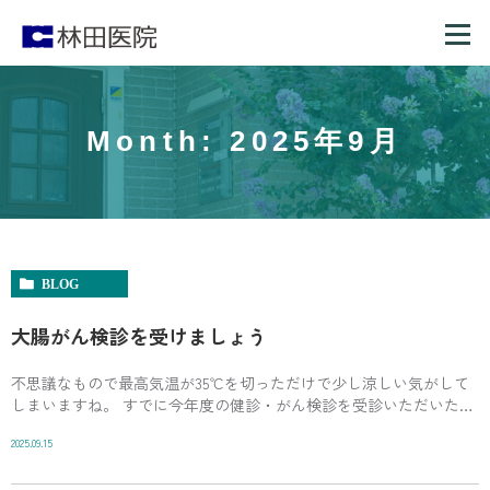
Month: 2025年9月
BLOG
大腸がん検診を受けましょう
不思議なもので最高気温が35℃を切っただけで少し涼しい気がして
しまいますね。 すでに今年度の健診・がん検診を受診いただいた方
も増えてきました。 結果を聞くのはドキドキしますよね。 大腸がん
2025.09.15
検診（便潜血）は次の検査が大腸カ […]