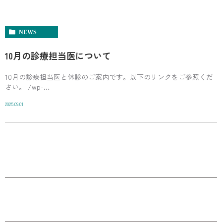
NEWS
10月の診療担当医について
10月の診療担当医と休診のご案内です。以下のリンクをご参照くだ
さい。 /wp-
content/uploads/e16cf9861bd15c6a2bd20e71b0eed496.pdf ご不明な
2025.09.01
点がございましたらスタッフま […]