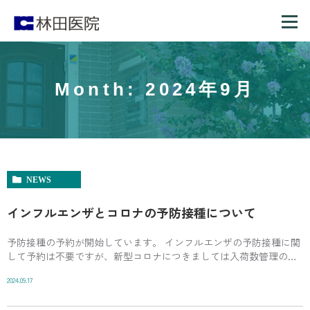
Month: 2024年9月
NEWS
インフルエンザとコロナの予防接種について
予防接種の予約が開始しています。 インフルエンザの予防接種に関
して予約は不要ですが、新型コロナにつきましては入荷数管理の関
係で予約が必要です。 インフルエンザのみの場合は来院時に受付で
2024.09.17
お申し出ください。 2種の同時接種も […]